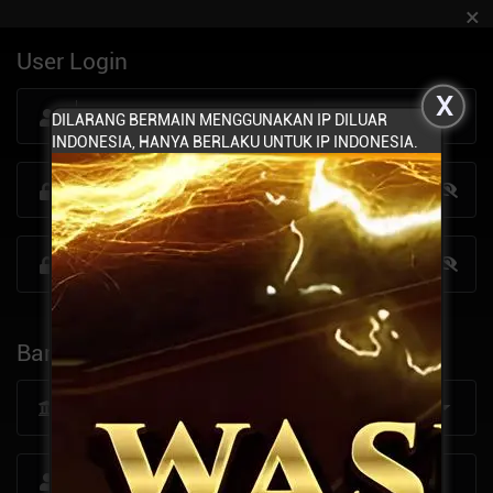
58
12
14
17
DTK
HR
JAM
MEN
User Login
X
DILARANG BERMAIN MENGGUNAKAN IP DILUAR
INDONESIA, HANYA BERLAKU UNTUK IP INDONESIA.
Previous
Next
Bank Anda
Masuk
Daftar